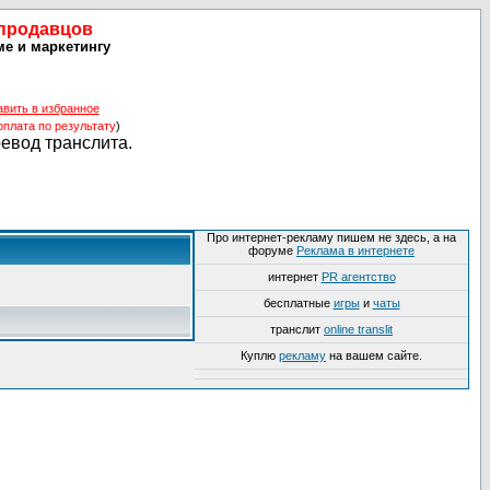
 продавцов
ме и маркетингу
авить в избранное
оплата по результату
)
ревод транслита.
Про интернет-рекламу пишем не здесь, а на
форуме
Реклама в интернете
интернет
PR агентство
бесплатные
игры
и
чаты
транслит
online translit
Куплю
рекламу
на вашем сайте.