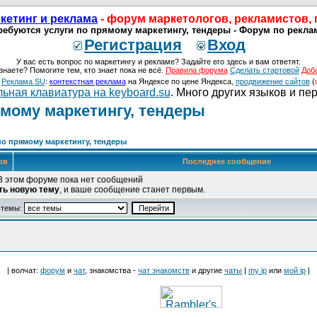
кетинг и реклама
- форум маркетологов, рекламистов,
ебуются услуги по прямому маркетингу, тендеры - Форум по рекла
Регистрация
Вход
У вас есть вопрос по маркетингу и рекламе? Задайте его здесь и вам ответят.
знаете? Помогите тем, кто знает пока не всё.
Правила форума
Сделать стартовой
Доб
о
Реклама SU
:
контекстная реклама
на Яндексе по цене Яндекса,
продвижение сайтов
(
ьная клавиатура на keyboard.su
. Много других языков и пе
мому маркетингу, тендеры
по прямому маркетингу, тендеры
ов
Последнее сообщение
В этом форуме пока нет сообщений
ть новую тему
, и ваше сообщение станет первым.
 темы:
| волчат:
форум
и
чат
, знакомства -
чат знакомств
и другие
чаты
|
my ip
или
мой ip
|