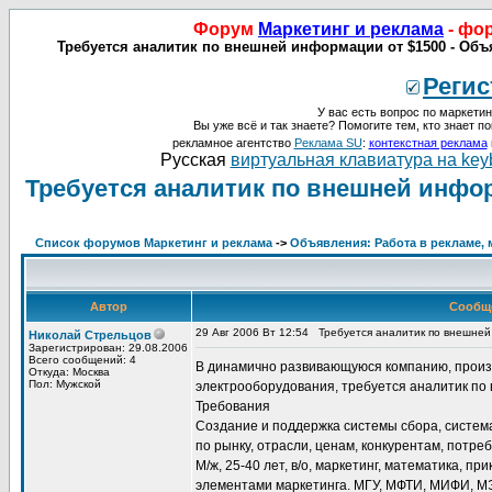
Форум
Маркетинг и реклама
- фо
Требуется аналитик по внешней информации от $1500 - Объя
Регис
У вас есть вопрос по маркетин
Вы уже всё и так знаете? Помогите тем, кто знает по
рекламное агентство
Реклама SU
:
контекстная реклама
Русская
виртуальная клавиатура на key
Требуется аналитик по внешней инфор
Список форумов Маркетинг и реклама
->
Объявления: Работа в рекламе, 
Автор
Сообщ
29 Авг 2006 Вт 12:54
Требуется аналитик по внешне
Николай Стрельцов
Зарегистрирован: 29.08.2006
Всего сообщений: 4
В динамично развивающуюся компанию, произ
Откуда: Москва
Пол: Мужской
электрооборудования, требуется аналитик п
Требования
Создание и поддержка системы сбора, систе
по рынку, отрасли, ценам, конкурентам, потреб
М/ж, 25-40 лет, в/о, маркетинг, математика, п
элементами маркетинга. МГУ, МФТИ, МИФИ, МЭ