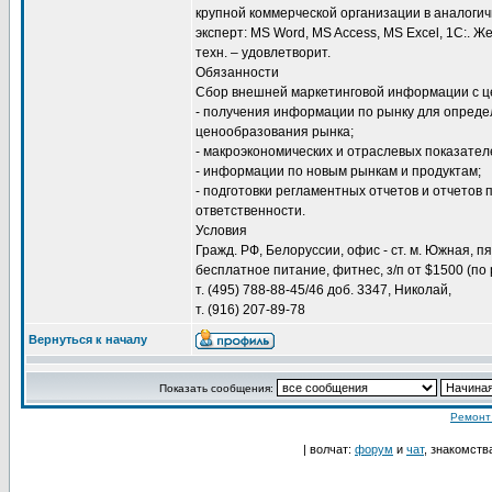
крупной коммерческой организации в аналогич
эксперт: MS Word, MS Access, MS Excel, 1C:. 
техн. – удовлетворит.
Обязанности
Сбор внешней маркетинговой информации с ц
- получения информации по рынку для опреде
ценообразования рынка;
- макроэкономических и отраслевых показател
- информации по новым рынкам и продуктам;
- подготовки регламентных отчетов и отчетов 
ответственности.
Условия
Гражд. РФ, Белоруссии, офис - ст. м. Южная, пят
бесплатное питание, фитнес, з/п от $1500 (по
т. (495) 788-88-45/46 доб. 3347, Николай,
т. (916) 207-89-78
Вернуться к началу
Показать сообщения:
Ремонт
| волчат:
форум
и
чат
, знакомств