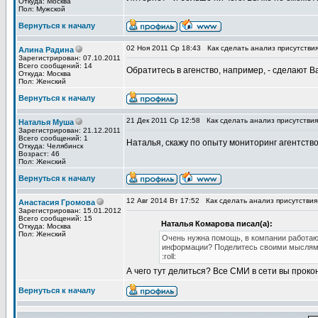
Откуда: Москва
Пол: Мужской
Вернуться к началу
02 Ноя 2011 Ср 18:43
Как сделать анализ присутстви
Алина Радина
Зарегистрирован: 07.10.2011
Всего сообщений: 14
Обратитесь в агенство, например, - сделают Ва
Откуда: Москва
Пол: Женский
Вернуться к началу
21 Дек 2011 Ср 12:58
Как сделать анализ присутстви
Наталья Муша
Зарегистрирован: 21.12.2011
Всего сообщений: 1
Наталья, скажу по опыту мониторинг агентство 
Откуда: Челябинск
Возраст: 46
Пол: Женский
Вернуться к началу
12 Авг 2014 Вт 17:52
Как сделать анализ присутствия
Анастасия Громова
Зарегистрирован: 15.01.2012
Всего сообщений: 15
Наталья Комарова писал(а):
Откуда: Москва
Пол: Женский
Очень нужна помощь, в компании работаю 
информации? Поделитесь своими мыслями
:roll:
А чего тут делиться? Все СМИ в сети вы проко
Вернуться к началу