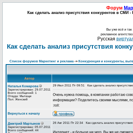
Форум
Мар
Как сделать анализ присутствия конкурентов в СМИ -
Вы уже всё и так 
рекламное агентств
Русская
виртуал
Как сделать анализ присутствия конк
Список форумов Маркетинг и реклама
->
Конкуренция и конкуренты, выт
Автор
29 Июл 2011 Пт 09:51
Как сделать анализ присутстви
Наталья Комарова
Зарегистрирован: 29.07.2011
Всего сообщений: 1
Очень нужна помощь, в компании работаю совс
Откуда: Мытищи
Пол: Женский
информации? Поделитесь своими мыслями, по
:roll:
Вернуться к началу
26 Авг 2011 Пт 22:34
Как сделать анализ присутствия
Дмитрий Мартынов
Зарегистрирован: 05.07.2011
Всего сообщений: 44
Интернет - и больше ни чего. Вы же не сможете