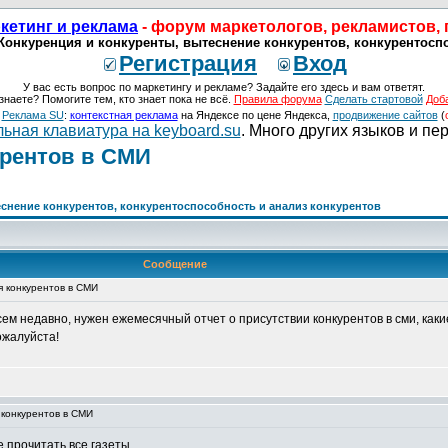
кетинг и реклама
- форум маркетологов, рекламистов,
 Конкуренция и конкуренты, вытеснение конкурентов, конкурентоспо
Регистрация
Вход
У вас есть вопрос по маркетингу и рекламе? Задайте его здесь и вам ответят.
знаете? Помогите тем, кто знает пока не всё.
Правила форума
Сделать стартовой
Доб
о
Реклама SU
:
контекстная реклама
на Яндексе по цене Яндекса,
продвижение сайтов
(
ьная клавиатура на keyboard.su
. Много других языков и пе
урентов в СМИ
еснение конкурентов, конкурентоспособность и анализ конкурентов
Сообщение
я конкурентов в СМИ
ем недавно, нужен ежемесячный отчет о присутствии конкурентов в сми, как
жалуйста!
 конкурентов в СМИ
 прочитать все газеты...