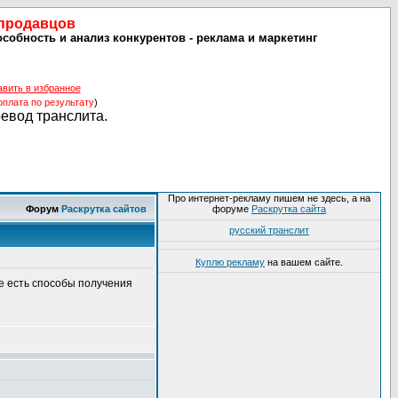
 продавцов
собность и анализ конкурентов - реклама и маркетинг
авить в избранное
оплата по результату
)
ревод транслита.
Про интернет-рекламу пишем не здесь, а на
Форум
Раскрутка сайтов
форуме
Раскрутка сайта
русский транслит
Куплю рекламу
на вашем сайте.
ие есть способы получения