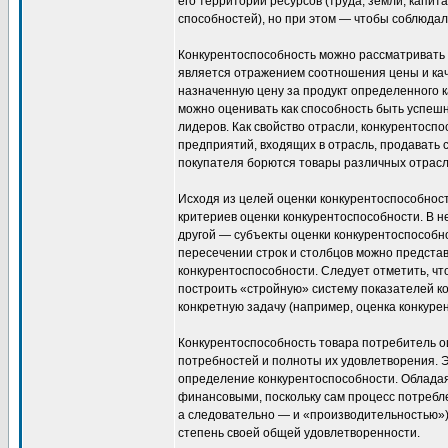
его территории ресурсов (труда, земли, капит
способностей), но при этом — чтобы соблюда
Конкурентоспособность можно рассматривать и 
является отражением соотношения цены и каче
назначенную цену за продукт определенного к
можно оценивать как способность быть успешн
лидеров. Как свойство отрасли, конкурентосп
предприятий, входящих в отрасль, продавать с
покупателя борются товары различных отрасл
Исходя из целей оценки конкурентоспособнос
критериев оценки конкурентоспособности. В н
другой — субъекты оценки конкурентоспособнос
пересечении строк и столбцов можно представ
конкурентоспособности. Следует отметить, ч
построить «стройную» систему показателей к
конкретную задачу (например, оценка конкуре
Конкурентоспособность товара потребитель оц
потребностей и полноты их удовлетворения. 
определение конкурентоспособности. Облада
финансовыми, поскольку сам процесс потребл
а следовательно — и «производительностью»)
степень своей общей удовлетворенности.