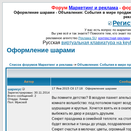
Форум
Маркетинг и реклама
- фо
Оформление шарами - Объявления: События в мире продаж, 
рек
Регис
У вас есть вопрос по маркетин
Вы уже всё и так знаете? Помогите тем, кто знает по
рекламное агентство
Реклама SU
:
контекстная реклама
Русская
виртуальная клавиатура на key
Оформление шарами
Список форумов Маркетинг и реклама
->
Объявления: События в мире про
Автор
Сообщ
17 Янв 2015 Сб 17:18
Оформление шарами
шарикус
Зарегистрирован: 30.11.2014
Всего сообщений: 2
Вы помните детство? В воздухе пахнет апельс
Откуда: Химки
Пол: Мужской
комнате волшебство: под потолком парят возд
шуршащие и круглые. Хочется взять их в охапк
выбежать во двор и раздать друзьям.
Секрет праздника в семейной теплоте: на стол
будет веселье и танцы до упада, поздравления
Секрет счастья в мелочах: цветы, огромный тор