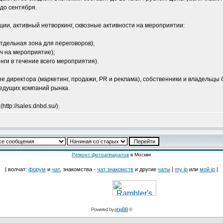
до сентября.
ии, активный нетворкинг, сквозные активности на мероприятии:
тдельная зона для переговоров);
ч на мероприятие);
ги в течение всего мероприятия).
е директора (маркетинг, продажи, PR и реклама), собственники и владельцы 
едущих компаний рынка.
ttp://sales.dnbd.su/).
Ремонт фотоаппаратов
в Москве
| волчат:
форум
и
чат
, знакомства -
чат знакомств
и другие
чаты
|
my ip
или
мой ip
|
Powered by
phpBB
©