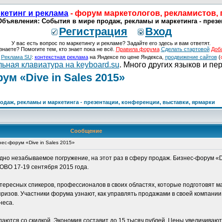
кетинг и реклама
- форум маркетологов, рекламистов,
 Объявления: События в мире продаж, рекламы и маркетинга - през
Регистрация
Вход
У вас есть вопрос по маркетингу и рекламе? Задайте его здесь и вам ответят.
знаете? Помогите тем, кто знает пока не всё.
Правила форума
Сделать стартовой
Доб
о
Реклама SU
:
контекстная реклама
на Яндексе по цене Яндекса,
продвижение сайтов
(
ьная клавиатура на keyboard.su
. Много других языков и пе
м «Dive in Sales 2015»
даж, рекламы и маркетинга - презентации, конференции, выставки, ярмарки
Сообщение
ес-форум «Dive in Sales 2015»
одно незабываемое погружение, на этот раз в сферу продаж. Бизнес-форум «Di
ВО 17-19 сентября 2015 года.
ересных спикеров, профессионалов в своих областях, которые подготовят м
изов. Участники форума узнают, как управлять продажами в своей компании,
неса.
ются со скидкой. Экономия составит до 15 тысяч рублей. Цены увеличивают