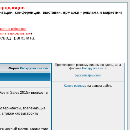
 продавцов
ентации, конференции, выставки, ярмарки - реклама и маркетинг
авить в избранное
оплата по результату
)
ревод транслита.
Про интернет-рекламу пишем не здесь, а на
Форум
Раскрутка сайтов
форуме
Раскрутка сайта
русский транслит
Куплю рекламу
на вашем сайте.
ve in Sales 2015» пройдет в
астер-классы, вовлекающие
 а также как выстроить
ся каждый месяц. Кроме того,