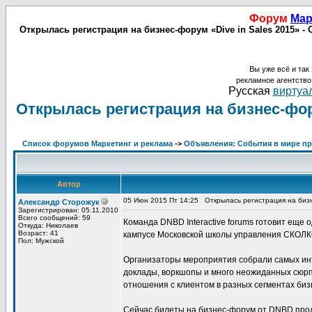
Форум
Мар
Открылась регистрация на бизнес-форум «Dive in Sales 2015» -
Вы уже всё и так 
рекламное агентств
Русская
виртуал
Открылась регистрация на бизнес-фору
Список форумов Маркетинг и реклама
->
Объявления: События в мире про
Автор
05 Июн 2015 Пт 14:25
Открылась регистрация на бизн
Александр Сторожук
Зарегистрирован: 05.11.2010
Всего сообщений: 59
Команда DNBD Interactive forums готовит еще 
Откуда: Николаев
Возраст: 41
кампусе Московской школы управления СКОЛКО
Пол: Мужской
Организаторы мероприятия собрали самых инт
доклады, воркшопы и много неожиданных сюрпр
отношения с клиентом в разных сегментах биз
Сейчас билеты на бизнес-форум от DNBD прода