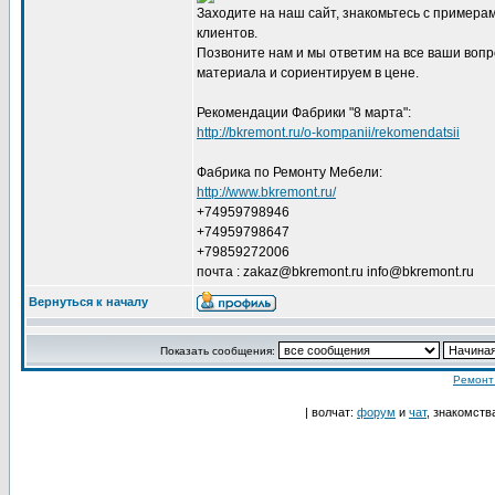
Заходите на наш сайт, знакомьтесь с пример
клиентов.
Позвоните нам и мы ответим на все ваши вопр
материала и сориентируем в цене.
Рекомендации Фабрики "8 марта":
http://bkremont.ru/o-kompanii/rekomendatsii
Фабрика по Ремонту Мебели:
http://www.bkremont.ru/
+74959798946
+74959798647
+79859272006
почта : zakaz@bkremont.ru info@bkremont.ru
Вернуться к началу
Показать сообщения:
Ремонт
| волчат:
форум
и
чат
, знакомств