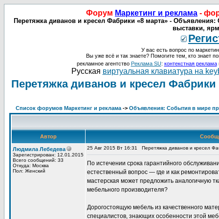
Форум
Маркетинг и реклама
- фо
Перетяжка диванов и кресел Фабрики «8 марта» - Объявления: 
выставки, ярм
Регис
У вас есть вопрос по маркетин
Вы уже всё и так знаете? Помогите тем, кто знает по
рекламное агентство
Реклама SU
:
контекстная реклама
Русская
виртуальная клавиатура на key
Перетяжка диванов и кресел Фабрики 
Список форумов Маркетинг и реклама
->
Объявления: События в мире про
Автор
Сообщ
25 Авг 2015 Вт 16:31
Перетяжка диванов и кресел Фа
Людмила Лебедева
Зарегистрирован: 12.01.2015
Всего сообщений: 33
По истечении срока гарантийного обслуживани
Откуда: Москва
Пол: Женский
естественный вопрос — где и как ремонтироват
мастерская может предложить аналогичную тка
мебельного производителя?
Дорогостоящую мебель из качественного матер
специалистов, знающих особенности этой меб