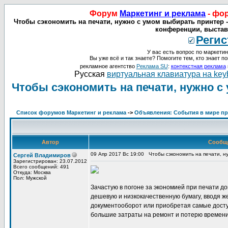
Форум
Маркетинг и реклама
- фо
Чтобы сэкономить на печати, нужно с умом выбирать принтер -
конференции, выставк
Регис
У вас есть вопрос по маркетин
Вы уже всё и так знаете? Помогите тем, кто знает по
рекламное агентство
Реклама SU
:
контекстная реклама
Русская
виртуальная клавиатура на key
Чтобы сэкономить на печати, нужно с
Список форумов Маркетинг и реклама
->
Объявления: События в мире про
Автор
Сообщ
09 Апр 2017 Вс 19:00
Чтобы сэкономить на печати, н
Сергей Владимиров
Зарегистрирован: 23.07.2012
Всего сообщений: 491
Откуда: Москва
Пол: Мужской
Зачастую в погоне за экономией при печати 
дешевую и низкокачественную бумагу, вводя 
документооборот или приобретая самые досту
большие затраты на ремонт и потерю времени