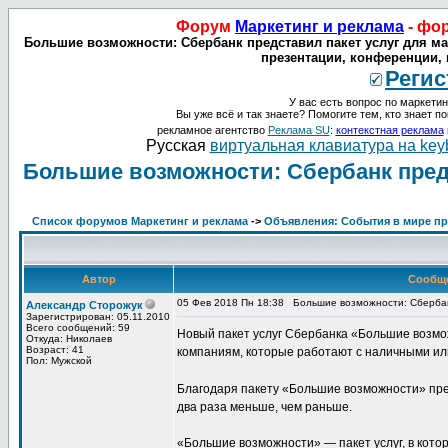
Форум
Маркетинг и реклама
- фо
Большие возможности: Сбербанк представил пакет услуг для ма
презентации, конференции, 
Регис
У вас есть вопрос по маркетин
Вы уже всё и так знаете? Помогите тем, кто знает по
рекламное агентство
Реклама SU
:
контекстная реклама
Русская
виртуальная клавиатура на key
Большие возможности: Сбербанк предс
Список форумов Маркетинг и реклама
->
Объявления: События в мире про
Автор
Сообщ
05 Фев 2018 Пн 18:38
Большие возможности: Сбербан
Александр Сторожук
Зарегистрирован: 05.11.2010
Всего сообщений: 59
Новый пакет услуг Сбербанка «Большие возм
Откуда: Николаев
Возраст: 41
компаниям, которые работают с наличными ил
Пол: Мужской
Благодаря пакету «Большие возможности» пред
два раза меньше, чем раньше.
«Большие возможности» — пакет услуг, в кот