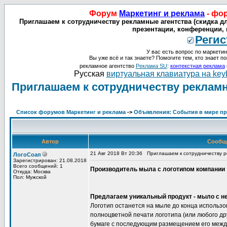
Форум
Маркетинг и реклама
- фо
Приглашаем к сотрудничеству рекламные агентства (скидка дл
презентации, конференции, 
Регис
У вас есть вопрос по маркетин
Вы уже всё и так знаете? Помогите тем, кто знает по
рекламное агентство
Реклама SU
:
контекстная реклама
Русская
виртуальная клавиатура на key
Приглашаем к сотрудничеству рекламн
Список форумов Маркетинг и реклама
->
Объявления: События в мире про
Автор
Сообщ
21 Авг 2018 Вт 20:36
Приглашаем к сотрудничеству р
ЛогоСоап
Зарегистрирован: 21.08.2018
Всего сообщений: 1
Производитель мыла с логотипом компании
Откуда: Москва
Пол: Мужской
Предлагаем уникальный продукт - мыло с 
Логотип останется на мыле до конца использ
полноцветной печати логотипа (или любого д
бумаге с последующим размещением его между