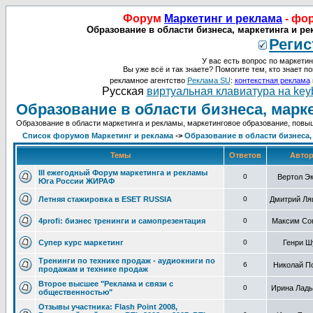
Форум
Маркетинг и реклама
- фо
Образование в области бизнеса, маркетинга и ре
Регис
У вас есть вопрос по маркетин
Вы уже всё и так знаете? Помогите тем, кто знает по
рекламное агентство
Реклама SU
:
контекстная реклама
Русская
виртуальная клавиатура на key
Образование в области бизнеса, марк
Образование в области маркетинга и рекламы, маркетинговое образование, пов
Список форумов Маркетинг и реклама
->
Образование в области бизнеса,
Темы
Ответов
Авто
III ежегодный Форум маркетинга и рекламы
0
Вертол Э
Юга России ЖИРАФ
Летняя стажировка в ESET RUSSIA
0
Дмитрий Ля
4profi: бизнес тренинги и самопрезентация
0
Максим Со
Супер курс маркетинг
0
Генри Ш
Тренинги по технике продаж - аудиокниги по
6
Николай П
продажам и технике продаж
Второе высшее "Реклама и связи с
0
Ирина Лад
общественностью"
Отзывы участника: Flash Point 2008,