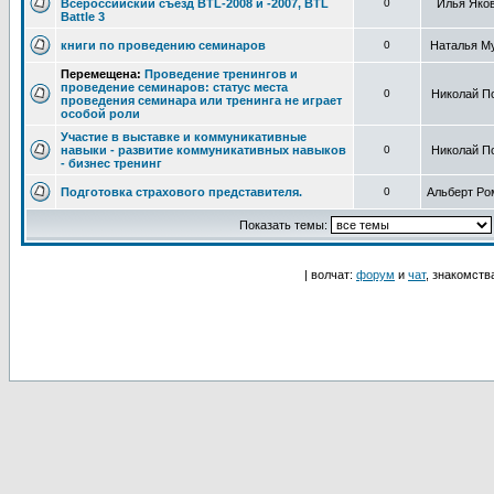
Всероссийский съезд BTL-2008 и -2007, BTL
0
Илья Яко
Battle 3
книги по проведению семинаров
0
Наталья М
Перемещена:
Проведение тренингов и
проведение семинаров: статус места
0
Николай П
проведения семинара или тренинга не играет
особой роли
Участие в выставке и коммуникативные
навыки - развитие коммуникативных навыков
0
Николай П
- бизнес тренинг
Подготовка страхового представителя.
0
Альберт Ро
Показать темы:
| волчат:
форум
и
чат
, знакомств