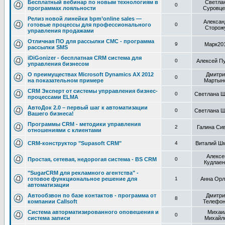
Бесплатный вебинар по новым технологиям в
Светла
0
программах лояльности
Суровце
Релиз новой линейки bpm’online sales —
Алексан
готовые процессы для профессионального
0
Сторож
управления продажами
Отличная ПО для рассылки СМС - программа
9
Марк20
рассылки SMS
iDiGonizer - бесплатная СRM система для
0
Алексей П
управления бизнесом
О преимуществах Microsoft Dynamics AX 2012
Дмитри
0
на показательном примере
Мартын
CRM Эксперт от системы упрравления бизнес-
0
Светлана Ш
процессами ELMA
АвтоДок 2.0 – первый шаг к автоматизации
0
Светлана Ш
Вашего бизнеса!
Программы CRM - методики управления
2
Галина Си
отношениями с клиентами
CRM-конструктор "Supasoft CRM"
4
Виталий Ш
Алексе
Простая, сетевая, недорогая система - BS CRM
0
Кудлаен
"SugarCRM для рекламного агентства" -
готовое функциональное решение для
1
Анна Орл
автоматизации
Автообзвон по базе контактов - программа от
Дмитри
8
компании Callsoft
Телефон
Система авторматизированного оповешения и
Михаи
0
система записи
Михайл