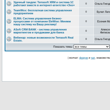
Удачный тандем: Terrasoft XRM и система 1С
0
Ольга Гнез
работают вместе в интернет-агентстве «Эхо»
TeamWox: бесплатная система управления
0
Булат Лат
предприятием
ELMA: Система управления бизнес-
процессами от компании EleWise: Меняем
0
Есения М
нашу систему на Вашу рекламу!
ASoft CRM BANK - система управления
Алексе
0
маркетингом и продажами для банка
Фитиск
Вебинар: новые возможности Terrasoft Real
0
Ольга Гнез
Estate.
Показать темы:
| волчат:
форум
и
чат
, знакомств