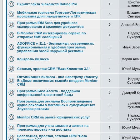
Кристи
Скрипт сайта знакомств Dating Pro
1
Антипо
Мобильная торговля Торгово-Логистическая
Владим
0
программа для планшетников и КПК
Снегир
Программа IDM Scan для удобного
0
Алексей Вя
сканирования и хранения документов
В Monitor CRM интегрирован сервис по
Надеж
1
отправке SMS сообщений
Сухаре
ADOFFICE v. 11.1 - бесплатная, современная,
функциональная и удобная программа
0
Илья Вере
управления базой наружной рекламы
Контроль бизнеса
0
Мария Аба
Сетевая, простая CRM "База Клиентов 3.1"
4
Юрий Муси
Оптимизация бизнеса - шаг навстречу клиенту.
Надеж
В «Доме технических тканей» внедрен Monitor
0
Сухаре
CRM
Программа База Агента - поддержка
0
Дмитрий К
шифрованной клиентской базы
Программа для рекламы Воспроизведение
Дмитри
аудио рекламы в магазинах и супермаркетах
0
Кузьми
Звуковая реклама
Надеж
Monitor CRM на рынке юридических услуг
0
Сухаре
Программа для учета заказов и заявок на
1
Юрий Муси
транспортировку или доставку
Бесплатная, простая, сетевая CRM "База
7
Юрий Муси
Клиентов 2.0"