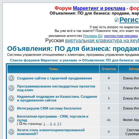
Форум
Маркетинг и реклама
- фо
Объявления: ПО для бизнеса: продажи, мар
Регис
У вас есть вопрос по маркетин
Вы уже всё и так знаете? Помогите тем, кто знает по
рекламное агентство
Реклама SU
:
контекстная реклама
Русская
виртуальная клавиатура на key
Объявления: ПО для бизнеса: продажи
Системы управления отношениями с клиентами, программы управления продажам
Список форумов Маркетинг и реклама
->
Объявления: ПО для бизнеса: пр
Темы
Ответов
Авто
Создание сайтов с гарантией продвижения
9
Елена Ин
Программирование нестандартных проектов
1
Елена Ин
под ключ
Надежный подрядчик из Казахстана. Создание
1
Елена Ин
и продвижение сайтов
Интегрируем CRM систему бесплатно
0
Елена Ин
Бесплатная программа - CRM, торговля и
Филип Ав
склад
41
[
На страницу:
1
...
3
,
4
,
5
]
Хотите стать клиентоориентированной
Светла
0
компанией?
Суровце