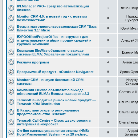
IPI.Manager PRO– средство автоматизации
1
Лена Смир
бизнеса
Monitor CRM 4.0: в новый год - с новыми
Надеж
0
возможностями!
Сухаре
Бесплатная однопользовательская CRM "База
0
Юрий Муси
Клиентов 3.1" Micro
EXPOOffice/ProjectOffice - инструмент для
отдела маркетинга и/или продаж средней и
0
Алексей Я
крупной компании
Компания EleWise объявляет о выходе
0
Есения М
системы ELMA: Управление показателями
Реклама программ
4
Антон Ег
Программный продукт - «Outdoor-Navigator»
0
Ирина Ори
Monitor CRM - выпуск бесплатной CRM-
Надеж
0
системы
Сухаре
Компания EleWise объявляет о выходе
0
Светлана Ш
обновлений ELMA: Бесплатная версия 2.3
Terrasoft выводит на рынок новый продукт —
0
Ольга Гнез
Terrasoft XRM Distribution
В Казахстане открыто региональное
0
Ольга Гнез
представительство Terrasoft
Terrasoft Call Centre + Cisco: двухсторонняя
0
Ольга Гнез
интеграция в «коробке»
On-line система управления отелем «HMS:
Андре
0
Hotel Management System» – за 29 у.е./мес.
Богатыр