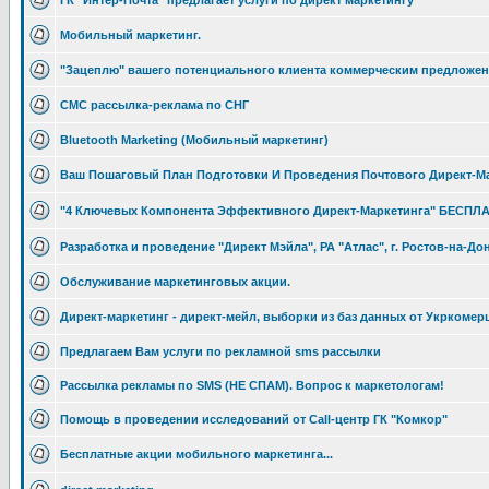
ГК "Интер-Почта" предлагает услуги по директ маркетингу
Мобильный маркетинг.
"Зацеплю" вашего потенциального клиента коммерческим предложен
СМС рассылка-реклама по СНГ
Bluetooth Marketing (Мобильный маркетинг)
Ваш Пошаговый План Подготовки И Проведения Почтового Директ-М
"4 Ключевых Компонента Эффективного Директ-Маркетинга" БЕСПЛ
Разработка и проведение "Директ Мэйла", РА "Атлас", г. Ростов-на-До
Обслуживание маркетинговых акции.
Директ-маркетинг - директ-мейл, выборки из баз данных от Укркомер
Предлагаем Вам услуги по рекламной sms рассылки
Рассылка рекламы по SMS (НЕ СПАМ). Вопрос к маркетологам!
Помощь в проведении исследований от Call-центр ГК "Комкор"
Бесплатные акции мобильного маркетинга...