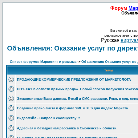
Форум
Мар
Объявле
Вы уже всё и так 
рекламное агентств
Русская
виртуал
Объявления: Оказание услуг по дирек
Список форумов Маркетинг и реклама
->
Объявления: Оказание услуг по 
Темы
ПРОДАЮЩИЕ КОММЕРЧЕСКИЕ ПРЕДЛОЖЕНИЯ ОТ МАРКЕТОЛОГА
НОУ-ХАУ в области прямых продаж. Новый способ получения заказов о
Эксклюзивные Базы данных. E-mail и СМС рассылки. Рекл. в соц. сетях
Создание прайс-листа в формате YML и XLS для Яндекс.Маркета.
Видеомэйл - Вопрос к сообществу!!!
Адресная и безадресная рассылка в Смоленске и области.