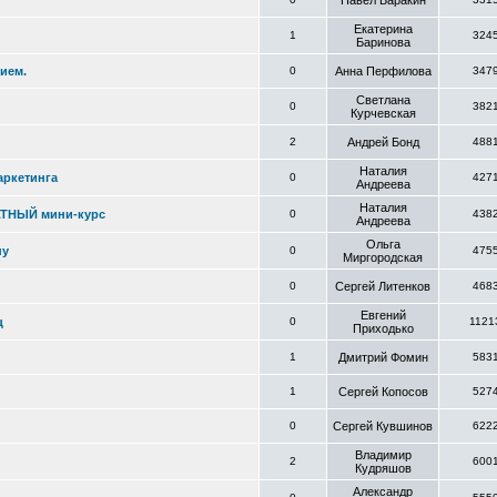
Павел Баракин
Екатерина
1
324
Баринова
ием.
0
Анна Перфилова
347
Светлана
0
382
Курчевская
2
Андрей Бонд
488
Наталия
аркетинга
0
427
Андреева
Наталия
АТНЫЙ мини-курс
0
438
Андреева
Ольга
ну
0
475
Миргородская
0
Сергей Литенков
468
Евгений
ц
0
1121
Приходько
1
Дмитрий Фомин
583
1
Сергей Копосов
527
0
Сергей Кувшинов
622
Владимир
2
600
Кудряшов
Александр