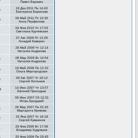
Павел Баракин
19 Дек 2011 Пн 14:43
5
Екатерина Баринова
06 Май 2011 Пт 10:30
9
Анна Перфилова
04 Фев 2010 Чт 17:03
1
Светлана Курчевская
07 Авг 2009 Пт 13:28
1
Генадий Каверин
28 Май 2009 Чт 12:14
1
Наталия Андреева
08 Мар 2009 Вс 14:54
2
Наталия Андреева
19 Май 2008 Пн 12:10
5
Ольга Миргородская
09 Авг 2007 Чт 18:12
3
Сергей Литенков
14 Июн 2007 Чт 13:57
3
Евгений Приходько
09 Июн 2007 Сб 12:31
1
Игорь Бродцкий
26 Мар 2007 Пн 01:33
4
Маргарита Кривова
25 Янв 2007 Чт 16:18
2
Сергей Кувшинов
28 Фев 2006 Вт 17:58
1
Владимир Кудряшов
20 Фев 2006 Пн 20:45