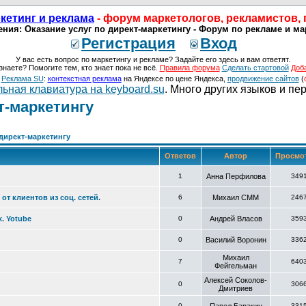
кетинг и реклама
- форум маркетологов, рекламистов,
ния: Оказание услуг по директ-маркетингу - Форум по рекламе и ма
Регистрация
Вход
У вас есть вопрос по маркетингу и рекламе? Задайте его здесь и вам ответят.
знаете? Помогите тем, кто знает пока не всё.
Правила форума
Сделать стартовой
Доб
о
Реклама SU
:
контекстная реклама
на Яндексе по цене Яндекса,
продвижение сайтов
(
ьная клавиатура на keyboard.su
. Много других языков и пе
т-маркетингу
директ-маркетингу
Ответов
Автор
Просмо
1
Анна Перфилова
349
т клиентов из соц. сетей.
6
Михаил СММ
246
. Yotube
0
Андрей Власов
359
0
Василий Воронин
336
Михаил
7
640
Фейгельман
Алексей Соколов-
0
306
Дмитриев
0
331