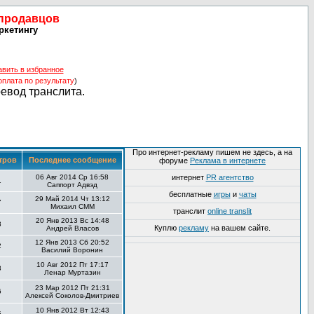
 продавцов
ркетингу
авить в избранное
оплата по результату
)
ревод транслита.
Про интернет-рекламу пишем не здесь, а на
тров
Последнее сообщение
форуме
Реклама в интернете
06 Авг 2014 Ср 16:58
интернет
PR агентство
1
Саппорт Адвэд
бесплатные
игры
и
чаты
29 Май 2014 Чт 13:12
7
Михаил СММ
транслит
online translit
20 Янв 2013 Вс 14:48
3
Куплю
рекламу
на вашем сайте.
Андрей Власов
12 Янв 2013 Сб 20:52
2
Василий Воронин
10 Авг 2012 Пт 17:17
3
Ленар Муртазин
23 Мар 2012 Пт 21:31
6
Алексей Соколов-Дмитриев
10 Янв 2012 Вт 12:43
5