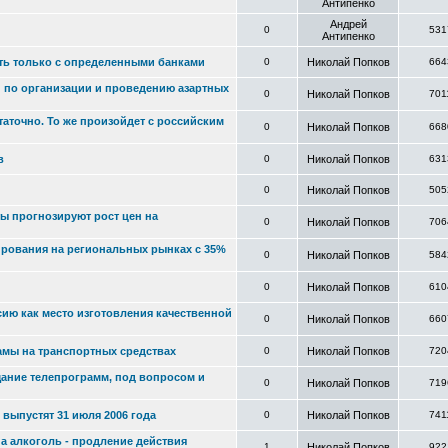
Антипенко
Андрей
0
531
Антипенко
ать только с определенными банками
0
Николай Попков
664
 по организации и проведению азартных
0
Николай Попков
701
таточно. То же произойдет с российским
0
Николай Попков
668
в
0
Николай Попков
631
0
Николай Попков
505
 прогнозируют рост цен на
0
Николай Попков
706
ирования на региональных рынках с 35%
0
Николай Попков
584
0
Николай Попков
610
ию как место изготовления качественной
0
Николай Попков
660
мы на транспортных средствах
0
Николай Попков
720
щание телепрограмм, под вопросом и
0
Николай Попков
719
выпустят 31 июля 2006 года
0
Николай Попков
741
а алкоголь - продление действия
1
Николай Попков
922