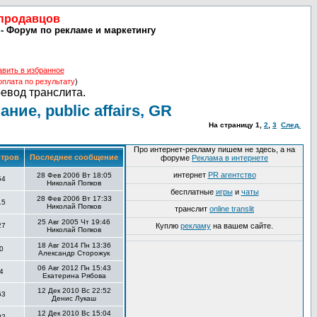
 продавцов
R - Форум по рекламе и маркетингу
авить в избранное
оплата по результату
)
ревод транслита.
ие, public affairs, GR
На страницу
1
,
2
,
3
След.
Про интернет-рекламу пишем не здесь, а на
тров
Последнее сообщение
форуме
Реклама в интернете
интернет
PR агентство
28 Фев 2006 Вт 18:05
54
Николай Попков
бесплатные
игры
и
чаты
28 Фев 2006 Вт 17:33
15
Николай Попков
транслит
online translit
25 Авг 2005 Чт 19:46
27
Куплю
рекламу
на вашем сайте.
Николай Попков
18 Авг 2014 Пн 13:36
0
Александр Сторожук
06 Авг 2012 Пн 15:43
4
Екатерина Рябова
12 Дек 2010 Вс 22:52
63
Денис Лукаш
12 Дек 2010 Вс 15:04
02