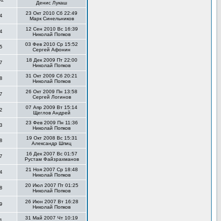
Денис Лукаш
23 Окт 2010 Сб 22:49
4
Марк Синельников
12 Сен 2010 Вс 16:39
4
Николай Попков
03 Фев 2010 Ср 15:52
5
Сергей Афонин
18 Дек 2009 Пт 22:00
7
Николай Попков
31 Окт 2009 Сб 20:21
8
Николай Попков
26 Окт 2009 Пн 13:58
7
Сергей Логинов
07 Апр 2009 Вт 15:14
2
Щеглов Андрей
23 Фев 2009 Пн 11:36
3
Николай Попков
19 Окт 2008 Вс 15:31
8
Александр Шпиц
16 Дек 2007 Вс 01:57
7
Рустам Файзрахманов
21 Ноя 2007 Ср 18:48
4
Николай Попков
20 Июл 2007 Пт 01:25
8
Николай Попков
26 Июн 2007 Вт 16:28
9
Николай Попков
31 Май 2007 Чт 10:19
1