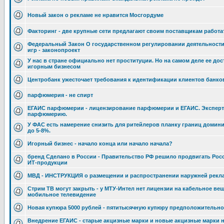
Новый закон о рекламе не нравится Мосгордуме
Факторинг - две крупные сети предлагают своим поставщикам работ
Федеральный Закон О государственном регулировании деятельности
игр - законопроект
У нас в стране официально нет проституции. Но на самом деле ее дос
игорным бизнесом
Центробанк ужесточает требования к идентификации клиентов банко
парфюмерия - не спирт
ЕГАИС парфюмерии - лицензирование парфюмерии и ЕГАИС. Эксперты
парфюмерию.
У ФАС есть намерение снизить для ритейлеров планку границ домин
до 5-8%.
Игорный бизнес - начало конца или начало начала?
бренд Сделано в России - Правительство РФ решило продвигать Росс
ИТ-продукции
МВД - ИНСТРУКЦИЯ о размещении и распространении наружней рекла
Стрим ТВ могут закрыть - у МТУ-Интел нет лицензии на кабельное ве
мобильное телевидение
Новая купюра 5000 рублей - пятитысячную купюру предположительно 
Внедрение ЕГАИС - старые акцизные марки и новые акцизные марки н