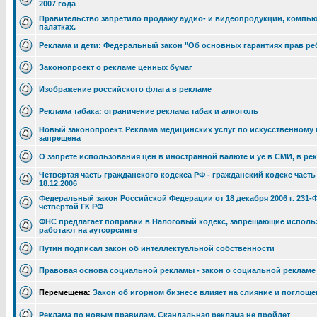
2007 года
Правительство запретило продажу аудио- и видеопродукции, компьют
палатках.
Реклама и дети: Федеральный закон "Об основных гарантиях прав ре
Законопроект о рекламе ценных бумаг
Изображение российского флага в рекламе
Реклама табака: ограничение реклама табак и алкоголь
Новый законопроект. Реклама медицинских услуг по искусственном
запрещена
О запрете использования цен в иностранной валюте и уе в СМИ, в ре
Четвертая часть гражданского кодекса РФ - гражданский кодекс часть
18.12.2006
Федеральный закон Российской Федерации от 18 декабря 2006 г. 231-
четвертой ГК РФ
ФНС предлагает поправки в Налоговый кодекс, запрещающие использ
работают на аутсорсинге
Путин подписал закон об интеллектуальной собственности
Правовая основа социальной рекламы - закон о социальной рекламе
Перемещена:
Закон об игорном бизнесе влияет на слияние и поглощ
Реклама по новым правилам. Скандальная реклама не пройдет