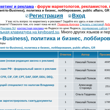
кетинг и реклама
- форум маркетологов, рекламистов,
t-to-Business), политика и бизнес, лоббирование, public affairs, G
Регистрация
Вход
У вас есть вопрос по маркетингу и рекламе? Задайте его здесь и вам ответят.
знаете? Помогите тем, кто знает пока не всё.
Правила форума
Сделать стартовой
Доб
о
Реклама SU
:
контекстная реклама
на Яндексе по цене Яндекса,
продвижение сайтов
(
ьная клавиатура на keyboard.su
. Много других языков и пе
Business), политика и бизнес, лоббирован
оборы
nt-to-Business), политика и бизнес, лоббирование, public affairs, GR
Ответов
Автор
Просмо
аме (новая редакция закона о рекламе)
1
Николай Попков
469
екламе РФ - федеральный закон о рекламе
1
Николай Попков
838
FR, CIF, CIP, CPT, DAF, DDP, DDU, DEQ,
0
Николай Попков
435
дущий специалист по налогам Владимир
Александр
0
251
Сторожук
1
Ольга Гордеева
417
ак зарегистрировать газету,документы
1
Николай Попков
178
1
244