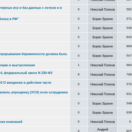
ерных игр и баз данных с лотков и в
0
Николай Попков
582
бенка в РФ"
0
Борис Брагин
571
1
Борис Брагин
536
0
Борис Брагин
843
3
Борис Брагин
966
у прерыванию беременности должна быть
0
Борис Брагин
547
кламе и выступлениях
1
Николай Попков
684
 4, федеральный закон N 230-ФЗ
8
Николай Попков
768
Ф3 О введении в действие части
0
Николай Попков
575
овать упрощенку (УСН) если сотрудники
0
Николай Попков
631
0
Борис Брагин
548
0
Борис Брагин
639
ение компаний
0
Николай Попков
3
Андрей
0
627