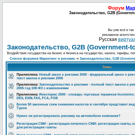
Форум
Мар
Законодательство, G2B (Governmen
Вы уже всё и так 
рекламное агентств
Русская
виртуал
Законодательство, G2B (Government-to-
Воздействие государства на бизнес и бизнеса на государство, налоги, тарифы, п
Список форумов Маркетинг и реклама
->
Законодательство, G2B (Governme
Темы
Прилеплена:
Новый закон о рекламе 2006 - федеральный закон о рекл
текст закона о рекламе 2006
Прилеплена:
Законодательство о рекламе - полный текст закона о р
2005 год 108-ФЗ с изменениями
Прилеплена:
Инкотермс 2000 - словарь торговых терминов Incoterms: C
DES, EXW, FAS, FCA, FOB
Более 50 законных схем снижения налогов в сентябре представит ве
Туров
Нужно ли регистрировать рекламу на автомобиле компании?
Регистрация СМИ - регистрация печатного СМИ: регистрация газеты, к
для регистрации газеты