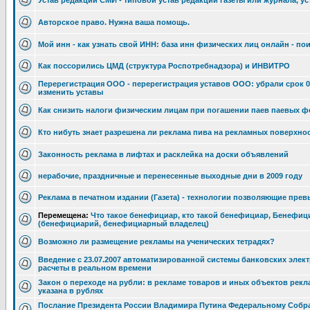
Устав редакции СМИ - типовой устав редакции газеты или журнала, ус
Авторское право. Нужна ваша помощь.
Мой инн - как узнать свой ИНН: база инн физических лиц онлайн - по
Как поссорились ЦМД (структура Роспотребнадзора) и ИНВИТРО
Перерегистрация ООО - перерегистрация уставов ООО: убрали срок 0
изменить уставы
Как снизить налоги физическим лицам при погашении паев паевых 
Кто нибуть знает разрешeна ли реклама пива на рекламных поверхно
Законность реклама в лифтах и расклейка на доски объявлений
нерабочие, праздничные и перенесенные выходные дни в 2009 году
Реклама в печатном издании (Газета) - технологии позволяющие пре
Перемещена:
Что такое бенефициар, кто такой бенефициар, Бенефиц
(бенефициарий, бенефициарный владелец)
Возможно ли размещение рекламы на ученических тетрадях?
Введение с 23.07.2007 автоматизированной системы банковских элек
расчеты в реальном времени
Закон о переходе на рубли: в рекламе товаров и иных объектов рек
указана в рублях
Послание Президента России Владимира Путина Федеральному Собр