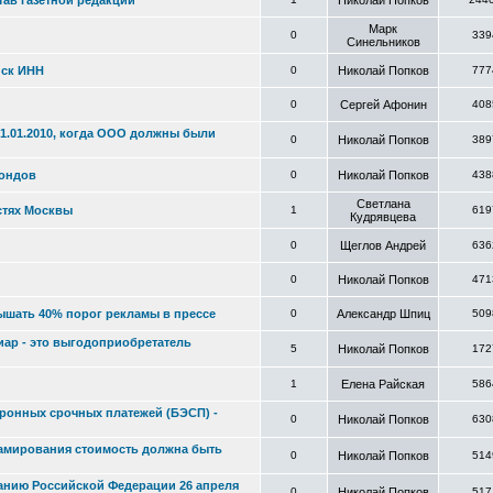
тав газетной редакции
Николай Попков
Марк
0
339
Синельников
иск ИНН
0
Николай Попков
777
0
Сергей Афонин
408
1.01.2010, когда ООО должны были
0
Николай Попков
389
фондов
0
Николай Попков
438
Светлана
стях Москвы
1
619
Кудрявцева
0
Щеглов Андрей
636
0
Николай Попков
471
вышать 40% порог рекламы в прессе
0
Александр Шпиц
509
иар - это выгодоприобретатель
5
Николай Попков
172
1
Елена Райская
586
тронных срочных платежей (БЭСП) -
0
Николай Попков
630
ламирования стоимость должна быть
0
Николай Попков
514
анию Российской Федерации 26 апреля
0
Николай Попков
517