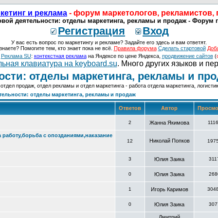
кетинг и реклама
- форум маркетологов, рекламистов,
вой деятельности: отделы маркетинга, рекламы и продаж - Форум 
Регистрация
Вход
У вас есть вопрос по маркетингу и рекламе? Задайте его здесь и вам ответят.
знаете? Помогите тем, кто знает пока не всё.
Правила форума
Сделать стартовой
Доб
о
Реклама SU
:
контекстная реклама
на Яндексе по цене Яндекса,
продвижение сайтов
(
ьная клавиатура на keyboard.su
. Много других языков и пе
ости: отделы маркетинга, рекламы и пр
отдел продаж, отдел рекламы и отдел маркетинга - работа отдела маркетинга, логист
тельности: отделы маркетинга, рекламы и продаж
Ответов
Автор
Просмо
2
Жанна Якимова
111
 работу,борьба с опозданиями,наказание
Николай Попков
12
197
3
Юлия Заика
311
0
Юлия Заика
268
1
Игорь Каримов
304
0
Юлия Заика
307
Дмитрий