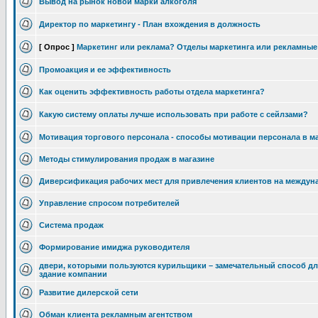
Вывод на рынок новой марки алкоголя
Директор по маркетингу - План вхождения в должность
[ Опрос ]
Маркетинг или реклама? Отделы маркетинга или рекламные
Промоакция и ее эффективность
Как оценить эффективность работы отдела маркетинга?
Какую систему оплаты лучше использовать при работе с сейлзами?
Мотивация торгового персонала - способы мотивации персонала в м
Методы стимулирования продаж в магазине
Диверсификация рабочих мест для привлечения клиентов на между
Управление спросом потребителей
Система продаж
Формирование имиджа руководителя
двери, которыми пользуются курильщики – замечательный способ д
здание компании
Развитие дилерской сети
Обман клиента рекламным агентством