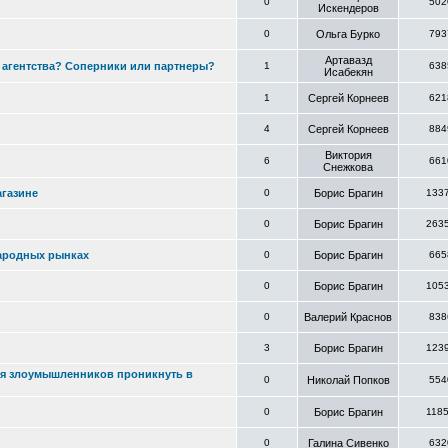
0
502
Искендеров
0
Ольга Бурко
793
Артавазд
 агентства? Соперники или партнеры?
1
638
Исабекян
1
Сергей Корнеев
621
4
Сергей Корнеев
884
Виктория
6
661
Снежкова
агазине
0
Борис Брагин
133
0
Борис Брагин
263
народных рынках
0
Борис Брагин
665
0
Борис Брагин
105
0
Валерий Краснов
838
3
Борис Брагин
123
ля злоумышленников проникнуть в
0
Николай Попков
554
0
Борис Брагин
118
0
Галина Сивенко
632