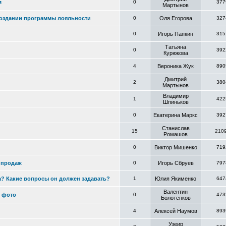
м
0
377
Мартынов
 создании программы лояльности
0
Оля Егорова
327
0
Игорь Папкин
315
Татьяна
0
392
Курюкова
4
Вероника Жук
890
Дмитрий
2
380
Мартынов
Владимир
1
422
Шпиньков
0
Екатерина Маркс
392
Станислав
15
210
Ромашов
0
Виктор Мишенко
719
 продаж
0
Игорь Сбруев
797
тра? Какие вопросы он должен задавать?
1
Юлия Якименко
647
Валентин
ё фото
0
473
Болотенков
4
Алексей Наумов
893
Узеир