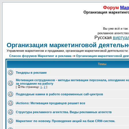
Форум
Мар
Организация маркетинго
Вы уже всё и так 
рекламное агентств
Русская
виртуал
Организация маркетинговой деятельн
Управление маркетингом и продажами, организация маркетинговой деятельности: 
Список форумов Маркетинг и реклама
->
Организация маркетинговой дея
Темы
Тендеры в рекламе
Мотивация сотрудников - методы мотивации персонала, опоздание на
за опоздание на работу
[
На страницу:
1
,
2
]
Подводные камни в работе современных сall-центров
iActions: Мотивация продавцов решает все
Структура рекламного агентства. Виды рекламных агентств
Маркетинг по новому. Проведение акций на базе CRM-систем.