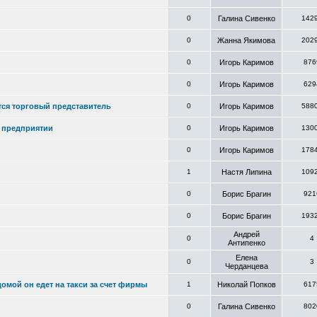
0
Галина Сивенко
142
0
Жанна Якимова
202
0
Игорь Каримов
876
0
Игорь Каримов
629
тся торговый представитель
0
Игорь Каримов
588
о предприятии
0
Игорь Каримов
130
0
Игорь Каримов
178
1
Настя Липина
109
0
Борис Брагин
921
0
Борис Брагин
193
Андрей
0
4
Антипенко
Елена
0
3
Черданцева
домой он едет на такси за счет фирмы
1
Николай Попков
617
0
Галина Сивенко
802