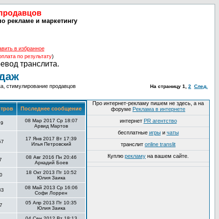
 продавцов
по рекламе и маркетингу
авить в избранное
оплата по результату
)
ревод транслита.
одаж
ика, стимулирование продавцов
На страницу
1
,
2
След.
Про интернет-рекламу пишем не здесь, а на
тров
Последнее сообщение
форуме
Реклама в интернете
08 Мар 2017 Ср 18:07
интернет
PR агентство
69
Арвид Мартов
бесплатные
игры
и
чаты
17 Янв 2017 Вт 17:39
57
Илья Петровский
транслит
online translit
Куплю
рекламу
на вашем сайте.
08 Авг 2016 Пн 20:46
7
Аркадий Боев
18 Окт 2013 Пт 10:52
0
Юлия Заика
08 Май 2013 Ср 16:06
83
Софи Лоррен
05 Апр 2013 Пт 10:35
7
Юлия Заика
04 Сен 2012 Вт 18:13