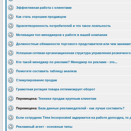
Эффективная работа с клиентами
Как стать хорошим продавцом
Удовлетворенность потребителей и что такое лояльность
Мотивация топ-менеджеров к работе в вашей компании
Должностные обязанности торгового представителя или чем занимае
Успешная сетевая организационная структура управления розничног
Кто такой менеджер по рекламе? Менеджер по рекламе - это...
Помогите составить таблицу анализа
Стимулирование продаж
Грамотная ротация товара оптимизирует оборот
Перемещена:
Техники продаж крупным клиентам
Перемещена:
База данных рекламодателей - как лучше составить?
Если сотрудник Time Incorporated задержится на работе допоздна, то 
Рекламный агент - основные типы