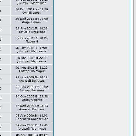
9
Дмитрий Мартынов
26 Июл 2012 Чт 11:36
4
Оля Егорова
20 Май 2012 Вс 02:05
1
Игорь Папкин
27 Янв 2012 Пт 18:31
2
Татьяна Курюкова
02 Ноя 2011 Ср 10:20
5
Павел Ч
31 Окт 2011 Пн 17:06
4
Дмитрий Мартынов
26 Авг 2011 Пт 22:28
5
Дмитрий Мартынов
01 Фев 2011 Вт 11:25
7
Екатерина Маркс
29 Ноя 2009 Вс 14:12
98
Алексей Венцель
22 Сен 2009 Вт 02:02
2
Виктор Мишенко
15 Сен 2009 Вт 21:38
8
Игорь Сбруев
27 Май 2009 Ср 16:34
4
Алексей Коровин
28 Апр 2009 Вт 13:06
2
Валентин Болотенков
09 Сен 2008 Вт 12:41
9
Алексей Постников
05 Авг 2008 Вт 09:46