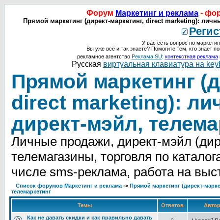
Форум
Маркетинг и реклама
- фо
Прямой маркетинг (директ-маркетинг, direct marketing): лич
Регис
У вас есть вопрос по маркетин
Вы уже всё и так знаете? Помогите тем, кто знает по
рекламное агентство
Реклама SU
:
контекстная реклама
Русская
виртуальная клавиатура на key
Прямой маркетинг (д
direct marketing): л
директ-мэйл, телема
Личные продажи, директ-мэйл (дире
телемагазины, торговля по каталог
числе sms-реклама, работа на выс
Список форумов Маркетинг и реклама
->
Прямой маркетинг (директ-маркет
телемаркетинг
Темы
Ответов
Авто
Как не давать скидки и как правильно давать