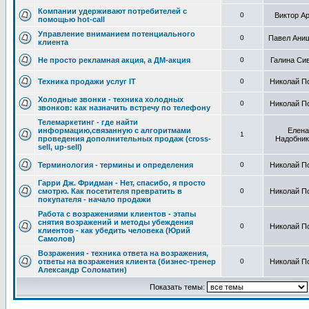
Компании удерживают потребителей с
0
Виктор А
помощью hot-call
Управление вниманием потенциального
0
Павел Ани
клиента
Не просто рекламная акция, а ДМ-акция
0
Галина Си
Техника продажи услуг IT
0
Николай П
Холодные звонки - техника холодных
0
Николай П
звонков: как назначить встречу по телефону
Телемаркетинг - где найти
информацию,связанную с алгоритмами
Елена
1
проведения дополнительных продаж (cross-
Надобник
sell, up-sell)
Терминология - термины и определения
0
Николай П
Гарри Дж. Фридман - Нет, спасибо, я просто
смотрю. Как посетителя превратить в
0
Николай П
покупателя - начало продажи
Работа с возражениями клиентов - этапы
снятия возражений и методы убеждения
0
Николай П
клиентов - как убедить человека (Юрий
Самолов)
Возражения - техника ответа на возражения,
ответы на возражения клиента (бизнес-тренер
0
Николай П
Александр Соломатин)
Показать темы: