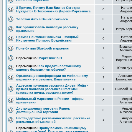
Bluetooth Маркетинг
Игорь Кар
8 Причин, Почему Ваш Бизнес Сегодня
Натали
0
Нуждается В Технологиях Директ-Маркетинга
Андрее
Натали
Золотой Актив Вашего Бизнеса
0
Андрее
Как организовать почтовую рассылку
1
Игорь Кар
правильно
Прямая Почтовая Рассылка – Мощный
Натали
0
Инструмент Прямого Воздействия
Андрее
Владисл
Поле битвы Bluetooth маркетинг
1
Михайл
Марин
Перемещена:
Маркетинг в IT
0
Веретенни
Перемещена:
Как продать постоянному
0
Юлия Куз
клиенту больше, чем обычно?
Организация конференции по мобильному
Алексан
2
маркетингу и рекламе. Ваше мнение
Богоявлен
Адресная почтовая рассылка Директ Мейл -
прямая почтовая рассылка Direct Mail
1
Николай П
(рассылка почты, рассылка писем)
Мобильный маркетинг в России - сферы
Андре
0
применения
Антипен
Дистанционная торговля. Рынок
Андре
0
дистанционной торговли
Антипен
Нестандартные рекламоносители: расклейка
Андре
1
рекламных объявлений
Антипен
Перемещена:
Прошу помочь начинающему
маркетологу (мне). Поиск частных клиентов