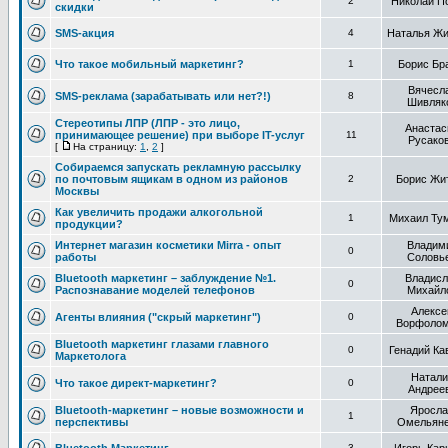
2
Николай П
скидки
SMS-акция
4
Наталья Жи
Что такое мобильный маркетинг?
1
Борис Бр
Вячесл
SMS-реклама (зарабатывать или нет?!)
8
Шивляк
Стереотипы ЛПР (ЛПР - это лицо,
Анастас
принимающее решение) при выборе IT-услуг
11
Русако
[
На страницу:
1
,
2
]
Собираемся запускать рекламную рассылку
по почтовым ящикам в одном из районов
2
Борис Жи
Москвы
Как увеличить продажи алкогольной
1
Михаил Ту
продукции?
Интернет магазин косметики Mirra - опыт
Владим
0
работы
Соловь
Bluetooth маркетинг – заблуждение №1.
Владисл
0
Распознавание моделей телефонов
Михайл
Алексе
Агенты влияния ("скрый маркетинг")
0
Ворфоло
Bluetooth маркетинг глазами главного
0
Генадий Ка
Маркетолога
Натали
Что такое директ-маркетинг?
0
Андрее
Bluetooth-маркетинг – новые возможности и
Яросла
1
перспективы
Омельяне
3