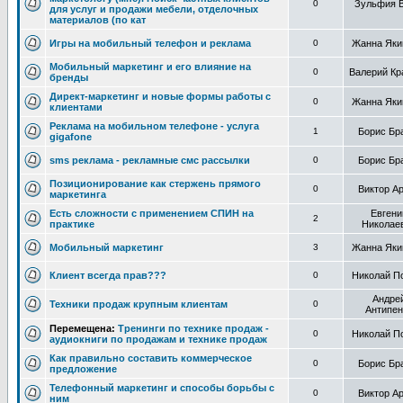
0
Зульфия 
для услуг и продажи мебели, отделочных
материалов (по кат
Игры на мобильный телефон и реклама
0
Жанна Яки
Мобильный маркетинг и его влияние на
0
Валерий Кр
бренды
Директ-маркетинг и новые формы работы с
0
Жанна Яки
клиентами
Реклама на мобильном телефоне - услуга
1
Борис Бр
gigafone
sms реклама - рекламные смс рассылки
0
Борис Бр
Позиционирование как стержень прямого
0
Виктор А
маркетинга
Есть сложности с применением СПИН на
Евгени
2
практике
Николае
Мобильный маркетинг
3
Жанна Яки
Клиент всегда прав???
0
Николай П
Андре
Техники продаж крупным клиентам
0
Антипен
Перемещена:
Тренинги по технике продаж -
0
Николай П
аудиокниги по продажам и технике продаж
Как правильно составить коммерческое
0
Борис Бр
предложение
Телефонный маркетинг и способы борьбы с
0
Виктор А
ним